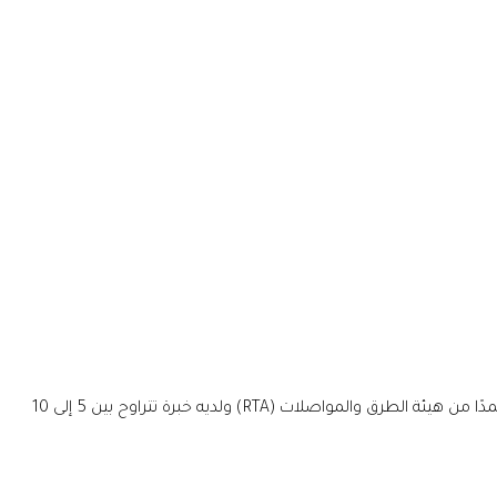
تبحث شركة الثروتبورينغ للإنشاءات (TCC) فرع دبي عن مدير عمليات ذي خبرة للإشراف على مشاريع خدمات البنية التحتية. يجب أن يكون المرشح معتمدًا من هيئة الطرق والمواصلات (RTA) ولديه خبرة تتراوح بين 5 إلى 10