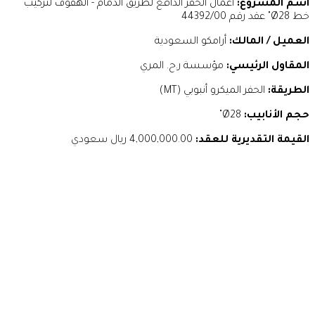
اسم المشروع:
أعمال الحفر الدافع لطريق الدمام - الهفوف لتركيب
خط Ø28" عقد رقم 44392/00
العميل / المالك:
أرامكو السعودية
المقاول الرئيسي:
مؤسسة ر.ح. المري
الطريقة:
الحفر الميكرو أنبوبي (MT)
حجم الأنابيب:
Ø28"
القيمة التقديرية للعقد:
4,000,000.00 ريال سعودي
بصمتنا
تواصل معنا