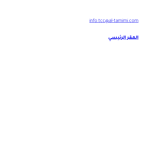
2009 830 13 966+
info.tcc@al-tamimi.com
المقر الرئيسي
برج الرجاء, شارع الملك فهد بن عبد العزيز , ص.ب 34424 - 288 الخبر -
المملكة العربية السعودية
العنوان المختصر
EKDA8921