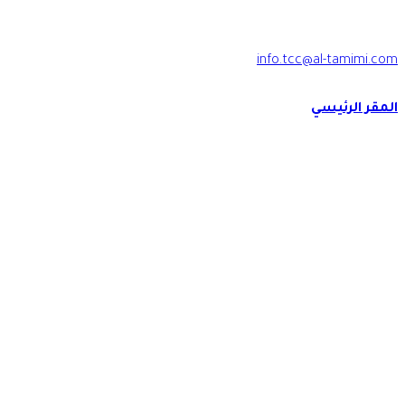
2009 830 13 966+
info.tcc@al-tamimi.com
المقر الرئيسي
برج الرجاء, شارع الملك فهد بن عبد العزيز , ص.ب 34424 - 288 الخبر -
المملكة العربية السعودية
العنوان المختصر
EKDA8921