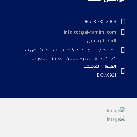
تواصل معنا
2009 830 13 966+
info.tcc@al-tamimi.com
المقر الرئيسي
برج الرجاء, شارع الملك فهد بن عبد العزيز , ص.ب
34424 - 288 الخبر - المملكة العربية السعودية
العنوان المختصر
EKDA8921