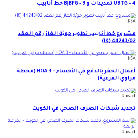
UBTG – 4 تمديدات و BJBFG – 3 خط أنابيب
KSA
مشروع خط أنابيب تطوير حويّة الغاز رقم العقد
44243/02 (IK)
KSA
أعمال الحفر بالدفع في الأحساء - 3 HOA (محطة
مزاوي الفرعية)
Kuwait
تجديد شبكات الصرف الصحي في الكويت
Kuwait