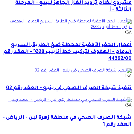
مشروع نظام تزويد الغاز الجاهز للبيع – المرحلة
الثالثة – أ
KSA
أعمال الحفر الأفقية لمحطة ضخ الطريق السريع
الدمام - الهفوف لتركيب خط أنابيب Ø28" - العقد رقم
44392/00
KSA
تنفيذ شبكة الصرف الصحي في ينبع - العقد رقم 02
KSA
شبكة الصرف الصحي في منطقة زهرة لبن – الرياض –
العقد رقم 1