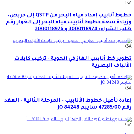
KSA
خطوط أنابيب إمداد مياه البحر من QSTP إلى خريص،
وزيادة سعة خطوط أنابيب مياه البحر إلى الغوار رقم
طلب الشراء: 3000118974 و 3000118976
KSA
تطوير خط أنابيب الغاز في الحوية – تركيب كابلات
الألياف البصرية
KSA
إعادة تأهيل خطوط الأنابيب – المرحلة الثانية – العقد
رقم 47285/00 سايبم JO 84248
KSA