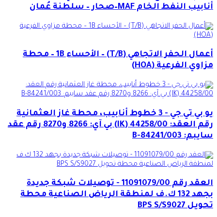
أنابيب النفط الخام MAF–صحار – سلطنة عُمان
أعمال الحفر الاتجاهي (T/B) – الأحساء 1B – محطة
مزاوي الفرعية (HOA)
يو بي تي جي - 3 خطوط أنابيب، محطة غاز العثمانية
رقم العقد: 44258/00 (IK) بي آي: 8266 و8270 رقم عقد
سايبم: 84241/003-B
العقد رقم 11091079/00 - توصيلات شبكة جديدة
بجهد 132 ك.ف لمنطقة الرياض الصناعية محطة
تحويل BPS S/S9027