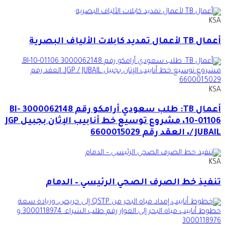
KSA
أعمال TB لأعمال تمديد كابلات الألياف البصرية
KSA
أعمال TB: طلب سعودي أرامكو رقم 3000062148 BI-
10-01106، مشروع توسيع خط أنابيب الإثان بجبيل JGP
/ JUBAIL، العقد رقم 6600015029
KSA
تنفيذ خط الصرف الصحي الرئيسي – الدمام