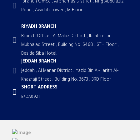
Branch Office , Al Shamas District , King Abdulaziz
Road , Awidah Tower , M Floor
RIYADH BRANCH
Branch Office , Al Malaz District , Ibrahim Ibn
Mukhalad Street , Building No. 6460 , 6TH Floor ,
Beside Siba Hotel.
JEDDAH BRANCH
Jeddah , Al Manar District , Yazid Bin Al-Harith Al-
Khazraji Street , Building No. 3673 , 3RD Floor
SHORT ADDRESS
EKDA8921